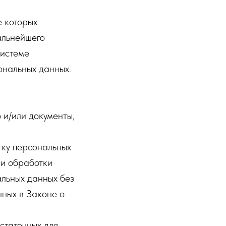
е которых
альнейшего
системе
ональных данных.
 и/или документы,
тку персональных
ии обработки
льных данных без
нных в Законе о
статочных для