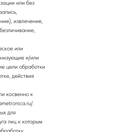
зации или без
запись,
ние), извлечение,
обезличивание,
еское или
анизующие и/или
ие цели обработки
тке, действия
ли косвенно к
etronica.ru/.
ых для
га лиц к которым
обработку