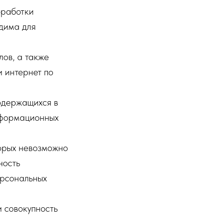
бработки
дима для
ов, а также
и интернет по
одержащихся в
нформационных
торых невозможно
ность
ерсональных
 совокупность