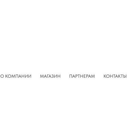
итика в отнош
ки персональны
О КОМПАНИИ
МАГАЗИН
ПАРТНЕРАМ
КОНТАКТЫ
ия
а обработки персональных данных составлена в соот