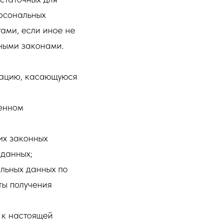
рсональных
ами, если иное не
ными законами.
мацию, касающуюся
ленном
их законных
 данных;
льных данных по
ты получения
 к настоящей