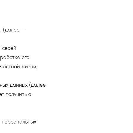
сональных
к обработки
ых данных,
. (далее —
я своей
работке его
частной жизни,
ных данных (далее
т получить о
а персональных