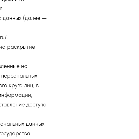
я
х данных (далее —
u/.
 на раскрытие
.
вленные на
 персональных
о круга лиц, в
 информации,
тавление доступа
сональных данных
государства,