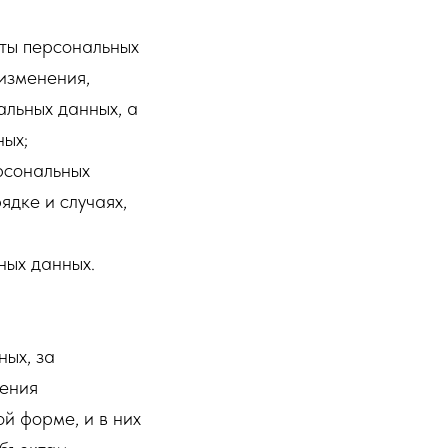
ты персональных
 изменения,
альных данных, а
ных;
рсональных
ядке и случаях,
ных данных.
ых, за
дения
й форме, и в них