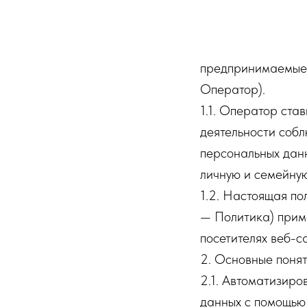
требованиями Фед
данных» (далее — 
персональных дан
предпринимаемые 
Оператор).
1.1. Оператор ста
деятельности собл
персональных данн
личную и семейную
1.2. Настоящая п
— Политика) прим
посетителях веб-са
2. Основные понят
2.1. Автоматизир
данных с помощью 