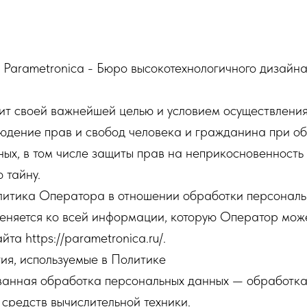
ерального закона от 27.07.2006. № 152-ФЗ «О пер
Закон о персональных данных) и определяет порядо
ных и меры по обеспечению безопасности персональн
Parametronica - Бюро высокотехнологичного дизайна
вит своей важнейшей целью и условием осуществлени
юдение прав и свобод человека и гражданина при об
ых, в том числе защиты прав на неприкосновенность 
 тайну.
олитика Оператора в отношении обработки персональ
еняется ко всей информации, которую Оператор може
йта https://parametronica.ru/.
ия, используемые в Политике
ованная обработка персональных данных — обработк
средств вычислительной техники.